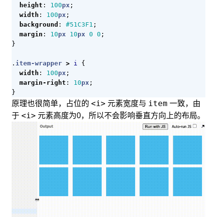
height
:
100
px
;
width
:
100
px
;
background
:
#51C3F1
;
margin
:
10
px
10
px
0
0
;
}
.
item-wrapper
>
i
{
width
:
100
px
;
margin-right
:
10
px
;
}
原理也很简单，占位的
元素宽度与
一致，由
<i>
item
于
元素高度为0，所以不会影响垂直方向上的布局。
<i>