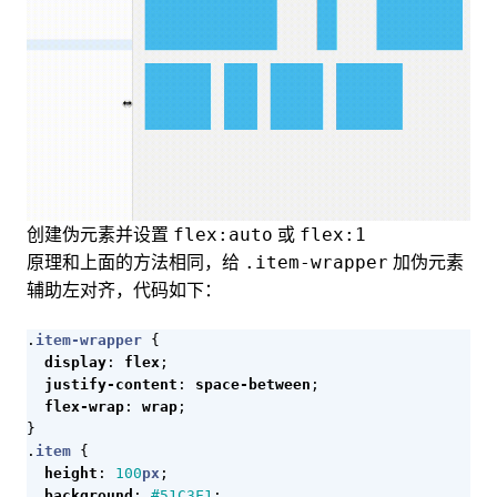
创建伪元素并设置
或
flex:auto
flex:1
原理和上面的方法相同，给
加伪元素
.item-wrapper
辅助左对齐，代码如下：
.
item-wrapper
{
display
:
flex
;
justify-content
:
space-between
;
flex-wrap
:
wrap
;
}
.
item
{
height
:
100
px
;
background
:
#51C3F1
;