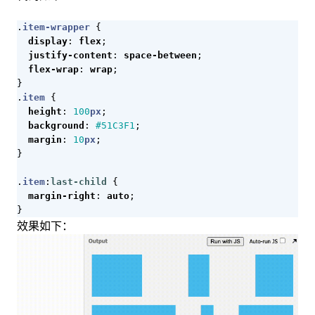
.
item-wrapper
{
display
:
flex
;
justify-content
:
space-between
;
flex-wrap
:
wrap
;
}
.
item
{
height
:
100
px
;
background
:
#51C3F1
;
margin
:
10
px
;
}
.
item
:
last-child
{
margin-right
:
auto
;
}
效果如下：