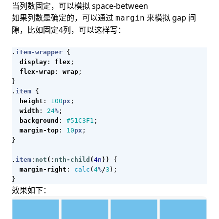
当列数固定，可以模拟 space-between
如果列数是确定的，可以通过
来模拟 gap 间
margin
隙，比如固定4列，可以这样写：
.
item-wrapper
{
display
:
flex
;
flex-wrap
:
wrap
;
}
.
item
{
height
:
100
px
;
width
:
24
%
;
background
:
#51C3F1
;
margin-top
:
10
px
;
}
.
item
:
not
(
:
nth-child
(
4n
))
{
margin-right
:
calc
(
4
%
/
3
);
}
效果如下：