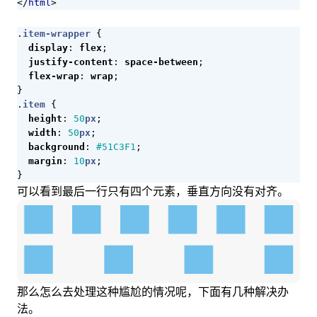
</
html
>
.
item-wrapper
{
display
:
flex
;
justify-content
:
space-between
;
flex-wrap
:
wrap
;
}
.
item
{
height
:
50
px
;
width
:
50
px
;
background
:
#51C3F1
;
margin
:
10
px
;
}
可以看到最后一行只有四个元素，垂直方向没有对齐。
那么怎么去处理这种尴尬的情况呢，下面有几种解决办
法。