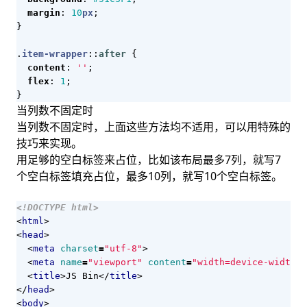
margin
:
10
px
;
}
.
item-wrapper
::
after
{
content
:
''
;
flex
:
1
;
}
当列数不固定时
当列数不固定时，上面这些方法均不适用，可以用特殊的
技巧来实现。
用足够的空白标签来占位，比如该布局最多7列，就写7
个空白标签填充占位，最多10列，就写10个空白标签。
<!DOCTYPE html>
<
html
>
<
head
>
<
meta
charset
=
"utf-8"
>
<
meta
name
=
"viewport"
content
=
"width=device-width"
>
<
title
>
JS Bin
</
title
>
</
head
>
<
body
>