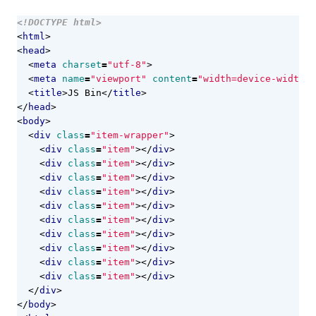
<!DOCTYPE html>
<
html
>
<
head
>
<
meta
charset
=
"utf-8"
>
<
meta
name
=
"viewport"
content
=
"width=device-width"
>
<
title
>
JS Bin
</
title
>
</
head
>
<
body
>
<
div
class
=
"item-wrapper"
>
<
div
class
=
"item"
></
div
>
<
div
class
=
"item"
></
div
>
<
div
class
=
"item"
></
div
>
<
div
class
=
"item"
></
div
>
<
div
class
=
"item"
></
div
>
<
div
class
=
"item"
></
div
>
<
div
class
=
"item"
></
div
>
<
div
class
=
"item"
></
div
>
<
div
class
=
"item"
></
div
>
<
div
class
=
"item"
></
div
>
</
div
>
</
body
>